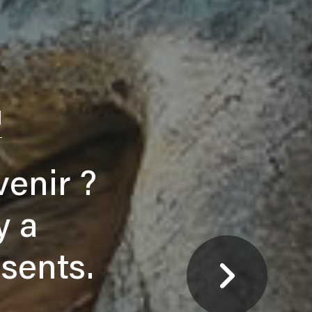
enir ?
 a
ents.