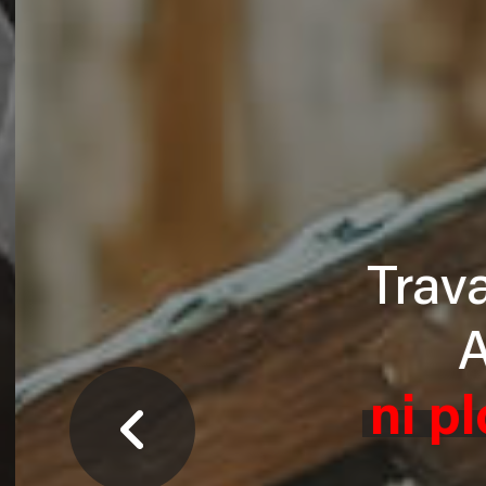
Trava
A
ni pl