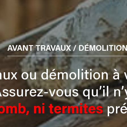
AVANT TRAVAUX / DÉMOLITION
ux ou démolition à v
ssurez-vous qu’il n’y
omb, ni termites
prés